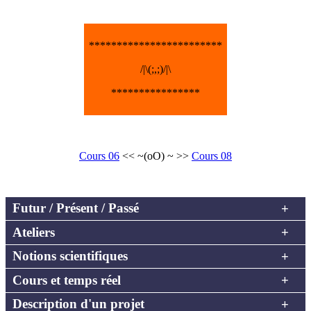
************************
/|\(;,;)/|\
****************
Cours 06
<< ~(oO) ~ >>
Cours 08
Futur / Présent / Passé
Ateliers
Notions scientifiques
Cours et temps réel
Description d'un projet