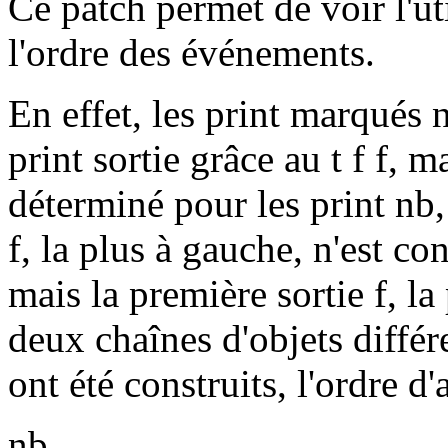
Ce patch permet de voir l'uti
l'ordre des événements.
En effet, les print marqués 
print sortie grâce au t f f, m
déterminé pour les print nb
f, la plus à gauche, n'est co
mais la première sortie f, la
deux chaînes d'objets diffé
ont été construits, l'ordre d'
nb