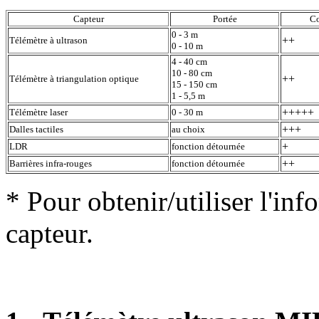
Capteur
Portée
Co
0 - 3 m
++
Télémètre à ultrason
0 - 10 m
4 - 40 cm
10 - 80 cm
++
Télémètre à triangulation optique
15 - 150 cm
1 - 5,5 m
+++++
Télémètre laser
0 - 30 m
+++
Dalles tactiles
au choix
+
LDR
fonction détournée
++
Barrières infra-rouges
fonction détournée
* Pour obtenir/utiliser l'in
capteur.